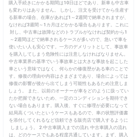
購入手続きにかかる期間は10日ほどであり、新車も中古車
も変わりはありません。 しかし、注文を受けてから生産す
る新車の場合、在庫があれば1～2週間で納車されますが、
なければ3週間～1カ月ほどかかる場合もあります。これに
対し、中古車は故障などのトラブルがなければ契約から1
～2週間ほどで納車されるケースが多いので、急いで車を
使いたい人も安心です。一方のデメリットとして、事故車
を購入してしまう危険性には注意しなければなりません。
中古車業界の基準でいう事故車とは大きな事故を起こした
車という意味ではなく、何らかの修復歴がある車のことで
す。修復の理由や内容はさまざまであり、場合によっては
修復の影響が後から出てしまう可能性もあるため注意しま
しょう。 また、以前のオーナーが車をどのように扱ってい
たか把握できないため、一定のコンディションを期待でき
ない場合もあります。購入後、すぐに修理が必要になって
結局高くついたというケースもあるので、車の状態評価書
を添付してくれるなど信頼できる販売店で購入するように
しましょう。 2.中古車購入までの流れ 中古車購入の流れ
は、どのケースでもある程度共通しています。まず、購入