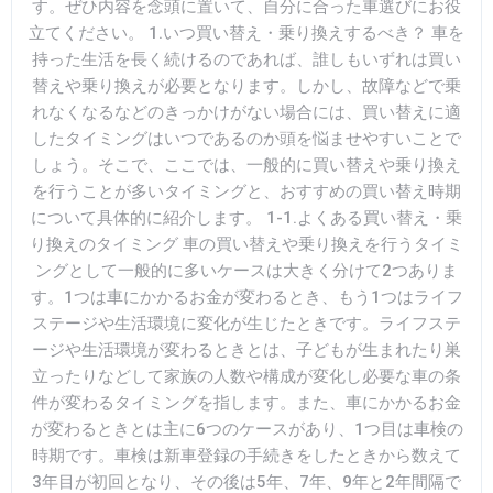
す。ぜひ内容を念頭に置いて、自分に合った車選びにお役
立てください。 1.いつ買い替え・乗り換えするべき？ 車を
持った生活を長く続けるのであれば、誰しもいずれは買い
替えや乗り換えが必要となります。しかし、故障などで乗
れなくなるなどのきっかけがない場合には、買い替えに適
したタイミングはいつであるのか頭を悩ませやすいことで
しょう。そこで、ここでは、一般的に買い替えや乗り換え
を行うことが多いタイミングと、おすすめの買い替え時期
について具体的に紹介します。 1-1.よくある買い替え・乗
り換えのタイミング 車の買い替えや乗り換えを行うタイミ
ングとして一般的に多いケースは大きく分けて2つありま
す。1つは車にかかるお金が変わるとき、もう1つはライフ
ステージや生活環境に変化が生じたときです。ライフステ
ージや生活環境が変わるときとは、子どもが生まれたり巣
立ったりなどして家族の人数や構成が変化し必要な車の条
件が変わるタイミングを指します。また、車にかかるお金
が変わるときとは主に6つのケースがあり、1つ目は車検の
時期です。車検は新車登録の手続きをしたときから数えて
3年目が初回となり、その後は5年、7年、9年と2年間隔で