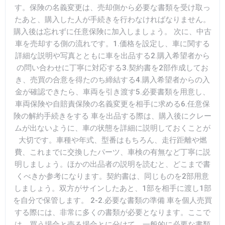
す。保険の名義変更は、売却側から必要な書類を受け取っ
たあと、購入した人が手続きを行わなければなりません。
購入後は忘れずに任意保険に加入しましょう。 次に、中古
車を売却する側の流れです。1.価格を設定し、車に関する
詳細な説明や写真とともに車を出品する2.購入希望者から
の問い合わせに丁寧に対応する3.契約書を2部作成してお
き、売買の合意を得たのち締結する4.購入希望者からの入
金が確認できたら、車両を引き渡す5.必要書類を用意し、
車両保険や自賠責保険の名義変更を相手に求める6.任意保
険の解約手続きをする 車を出品する際は、購入後にクレー
ムが出ないように、車の状態を詳細に説明しておくことが
大切です。車種や年式、型番はもちろん、走行距離や燃
費、これまでに交換したパーツ、車検の有無など丁寧に説
明しましょう。ほかの出品者の説明を読むと、どこまで書
くべきか参考になります。契約書は、同じものを2部用意
しましょう。双方がサインしたあと、1部を相手に渡し1部
を自分で保管します。 2-2.必要な書類の準備 車を個人売買
する際には、非常に多くの書類が必要となります。ここで
は、買う場合と売る場合とに分けて、一般的に必要な書類