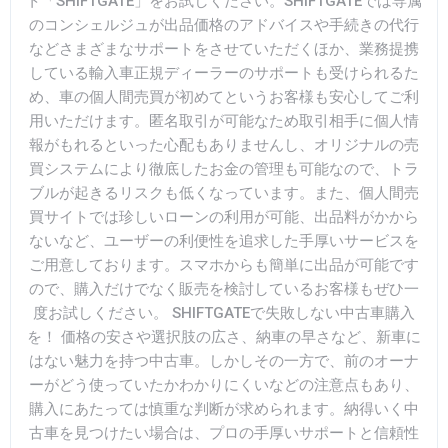
ト「SHIFTGATE」をお試しください。SHIFTGATEでは専属
のコンシェルジュが出品価格のアドバイスや手続きの代行
などさまざまなサポートをさせていただくほか、業務提携
している輸入車正規ディーラーのサポートも受けられるた
め、車の個人間売買が初めてというお客様も安心してご利
用いただけます。匿名取引が可能なため取引相手に個人情
報がもれるといった心配もありませんし、オリジナルの売
買システムにより徹底したお金の管理も可能なので、トラ
ブルが起きるリスクも低くなっています。また、個人間売
買サイトでは珍しいローンの利用が可能、出品料がかから
ないなど、ユーザーの利便性を追求した手厚いサービスを
ご用意しております。スマホからも簡単に出品が可能です
ので、購入だけでなく販売を検討しているお客様もぜひ一
度お試しください。 SHIFTGATEで失敗しない中古車購入
を！ 価格の安さや選択肢の広さ、納車の早さなど、新車に
はない魅力を持つ中古車。しかしその一方で、前のオーナ
ーがどう使っていたかわかりにくいなどの注意点もあり、
購入にあたっては慎重な判断が求められます。納得いく中
古車を見つけたい場合は、プロの手厚いサポートと信頼性