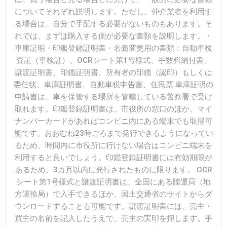
についてそれぞれ説明します。ただし、仲介業者を利用す
る場合は、自分で手配する必要がないものもあります。そ
れでは、まずは購入する側が必要な書類を説明します。・
車庫証明・印鑑登録証明書・名義変更用の書類：自動車検
査証（車検証）、OCRシート第1号様式、手数料納付書、
譲渡証明書、印鑑証明書、所有者の印鑑（認印）もしくは
委任状、車庫証明書、自動車税申告書、住民票 車庫証明の
申請書は、車を保管する場所を管轄している警察署で受け
取れます。印鑑登録証明書は、市役所の窓口のほか、マイ
ナンバーカードがあればコンビニ内にある端末でも取得可
能です。おおむね23時ごろまで発行できるようになってい
るため、時間内に市役所に行けない場合はコンビニ端末を
利用すると良いでしょう。印鑑登録証明書には有効期限が
あるため、3カ月以内に発行されたものに限ります。 OCR
シート第1号様式と譲渡証明書は、全国にある陸運局（地
方運輸局）で入手できるほか、国土交通省のサイトからダ
ウンロードすることも可能です。譲渡証明書には、売主・
買主の名前を記入したうえで、売主の実印を押します。手