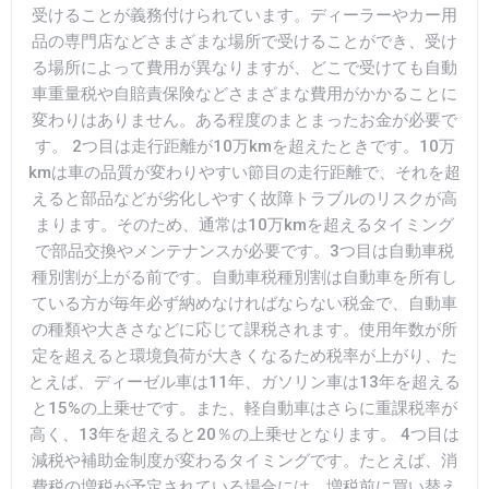
受けることが義務付けられています。ディーラーやカー用
品の専門店などさまざまな場所で受けることができ、受け
る場所によって費用が異なりますが、どこで受けても自動
車重量税や自賠責保険などさまざまな費用がかかることに
変わりはありません。ある程度のまとまったお金が必要で
す。 2つ目は走行距離が10万kmを超えたときです。10万
kmは車の品質が変わりやすい節目の走行距離で、それを超
えると部品などが劣化しやすく故障トラブルのリスクが高
まります。そのため、通常は10万kmを超えるタイミング
で部品交換やメンテナンスが必要です。3つ目は自動車税
種別割が上がる前です。自動車税種別割は自動車を所有し
ている方が毎年必ず納めなければならない税金で、自動車
の種類や大きさなどに応じて課税されます。使用年数が所
定を超えると環境負荷が大きくなるため税率が上がり、た
とえば、ディーゼル車は11年、ガソリン車は13年を超える
と15%の上乗せです。また、軽自動車はさらに重課税率が
高く、13年を超えると20％の上乗せとなります。 4つ目は
減税や補助金制度が変わるタイミングです。たとえば、消
費税の増税が予定されている場合には、増税前に買い替え