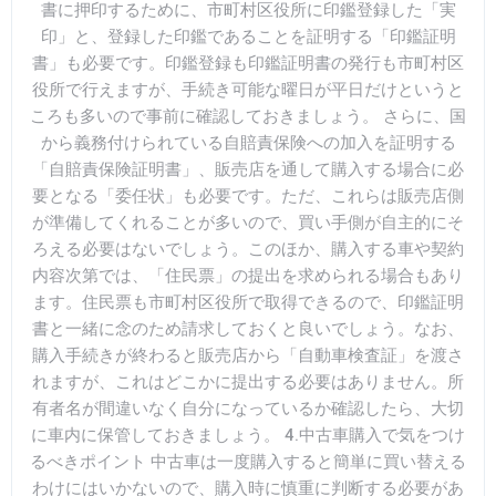
書に押印するために、市町村区役所に印鑑登録した「実
印」と、登録した印鑑であることを証明する「印鑑証明
書」も必要です。印鑑登録も印鑑証明書の発行も市町村区
役所で行えますが、手続き可能な曜日が平日だけというと
ころも多いので事前に確認しておきましょう。 さらに、国
から義務付けられている自賠責保険への加入を証明する
「自賠責保険証明書」、販売店を通して購入する場合に必
要となる「委任状」も必要です。ただ、これらは販売店側
が準備してくれることが多いので、買い手側が自主的にそ
ろえる必要はないでしょう。このほか、購入する車や契約
内容次第では、「住民票」の提出を求められる場合もあり
ます。住民票も市町村区役所で取得できるので、印鑑証明
書と一緒に念のため請求しておくと良いでしょう。なお、
購入手続きが終わると販売店から「自動車検査証」を渡さ
れますが、これはどこかに提出する必要はありません。所
有者名が間違いなく自分になっているか確認したら、大切
に車内に保管しておきましょう。 4.中古車購入で気をつけ
るべきポイント 中古車は一度購入すると簡単に買い替える
わけにはいかないので、購入時に慎重に判断する必要があ