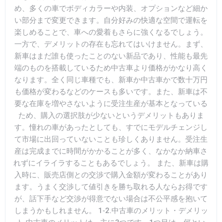
め、多くの車でボディカラーや内装、オプションなど細か
い部分まで変更できます。自分好みの快適な空間で運転を
楽しめることで、車への愛着もさらに強くなるでしょう。
一方で、デメリットの存在も忘れてはいけません。まず、
新車はまだ誰も使ったことのない新品であり、性能も最先
端のものを搭載しているため中古車より価格がかなり高く
なります。全く同じ車種でも、新車か中古車かで数十万円
も価格が変わるなどのケースも多いです。また、新車は不
要な在庫を増やさないように受注生産が基本となっている
ため、購入の選択肢が少ないというデメリットもありま
す。憧れの車があったとしても、すでにモデルチェンジし
て市場に出回っていないことも珍しくありません。受注生
産は完成までに時間がかかることが多く、なかなか納車さ
れずにイライラすることもあるでしょう。 また、新車は購
入時に、販売店側との交渉で購入金額が変わることがあり
ます。うまく交渉して値引きを勝ち取れる人ならお得です
が、話下手など交渉が得意でない場合は不公平感を抱いて
しまうかもしれません。 1‐2.中古車のメリット・デメリッ