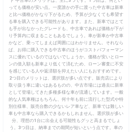
ト 中古車のメリットは、主に3つです。1つ目は、何とい
っても価格が安い点。一度誰かの手に渡った中古車は新車
と比べ価格がかなり下がるため、予算が少なくても希望す
る車を購入できる可能性があります。また、新車ではとて
も手が出なかったグレードも、中古車であれば価格が下が
り予算内に収まることもあるでしょう。車が新車か中古車
かなど、乗ってしまえば周囲にはわかりません。それなら
ば、お得に購入できる中古車のほうがコストパフォーマン
スに優れているのではないでしょうか。価格が安いとロー
ンの借入額も新車より低くて済むため、ローン審査に不安
を感じている人や返済額を抑えたい人にもおすすめです。
2つ目のメリットは、選択肢が多い点です。販売店により
取り扱う車に違いはあるものの、中古市場には過去に新車
として登場してきた多種多様な車が流通しています。一般
的な人気車種はもちろん、何十年も前に流行した型式や特
別仕様車、販売台数の少ないレア車など、新車では難しい
車も中古車なら購入できるかもしれません。選択肢が多い
分、理想の1台に出会える可能性もグッと高まるでしょ
う。3つ目は、納車までの期間が短いという点です。車の