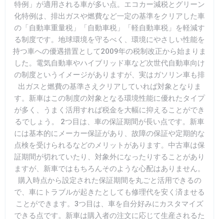
特例」が適用される車が多い点。エコカー減税とグリーン
化特例は、排出ガスや燃費など一定の基準をクリアした車
の「自動車重量税」「自動車税」「軽自動車税」を軽減す
る制度です。地球環境を守るべく、環境にやさしい性能を
持つ車への優遇措置として2009年の税制改正から始まりま
した。電気自動車やハイブリッド車など次世代自動車向け
の制度というイメージがありますが、実はガソリン車も排
出ガスと燃費の基準さえクリアしていれば対象となりま
す。新車はこの制度の対象となる環境性能に優れたタイプ
が多く、うまく活用すれば税金を大幅に抑えることができ
るでしょう。 2つ目は、車の保証期間が長い点です。新車
には基本的にメーカー保証があり、故障の保証や定期的な
点検を受けられるなどのメリットがあります。中古車は保
証期間が切れていたり、対象外になったりすることがあり
ますが、新車ではもちろんそのような心配はありません。
購入時点から設定された保証期間を丸ごと活用できるの
で、車にトラブルが起きたとしても修理代を安く済ませる
ことができます。3つ目は、車を自分好みにカスタマイズ
できる点です。新車は購入者の注文に応じて生産されるた