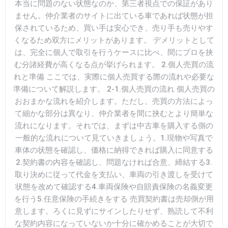
本当に問題のない状態なのか、第三者視点での保証があり
ません。仲介業者のサイトに出ている車であれば状態が担
保されているため、買い手は安心でき、売り手も売りやす
くなるため双方にメリットがあります。 デメリットとして
は、完全に個人で取引を行うケースに比べ、間にプロを挟
む分諸経費が高くなる点が挙げられます。 2.個人売買の流
れと準備 ここでは、実際に個人売買する際の流れや必要な
準備について解説します。 2-1.個人売買の流れ 個人売買の
おおまかな流れを紹介します。ただし、売買の方法によっ
て細かな部分は異なり、仲介業者を間に挟むとより簡単な
流れになります。それでは、まずは中古車を購入する側の
一般的な流れについて見ていきましょう。1.現物や写真で
車体の状態を確認し、価格に納得できれば購入に同意する
2.契約書の内容を確認し、問題なければ合意、締結する3.
取り決めに従って代金を支払い、車両の引き渡しを受けて
状態を改めて確認する4.車両保険や自賠責保険の名義変更
を行う5.任意保険の手続きをする 売買契約書は売却側が用
意します。ろくに見ずにサインしたりせず、熟読して不利
な契約内容になっていないか十分に確かめることが大切で