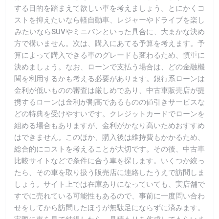
する目的を踏まえて欲しい車を考えましょう。とにかくコ
ストを抑えたいなら軽自動車、レジャーやドライブを楽し
みたいならSUVやミニバンといった具合に、大まかな決め
方で構いません。次は、購入にあてる予算を考えます。予
算によって購入できる車のグレードも変わるため、慎重に
決めましょう。なお、ローンで支払う場合は、どの金融機
関を利用するかも考える必要があります。銀行系ローンは
金利が低いものの審査は厳しめであり、中古車販売店が提
携するローンは金利が割高であるものの値引きサービスな
どの特典を受けやすいです。クレジットカードでローンを
組める場合もありますが、金利がかなり高いためおすすめ
はできません。このほか、購入後は維持費もかかるため、
総合的にコストを考えることが大切です。その後、中古車
比較サイトなどで条件に合う車を探します。いくつか絞っ
たら、その車を取り扱う販売店に連絡したうえで訪問しま
しょう。サイト上では在庫ありになっていても、実店舗で
すでに売れている可能性もあるので、事前に一度問い合わ
せをしてから訪問したほうが無駄足にならずに済みます。