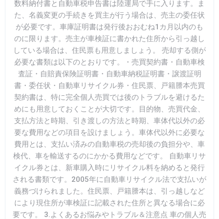
数料納付書と自動車税申告書は陸運局で手に入ります。ま
た、名義変更の手続きを買主が行う場合は、売主の委任状
が必要です。車庫証明書は発行後おおむね1カ月以内のも
のに限ります。売主が車検証に書かれた住所から引っ越し
している場合は、住民票も用意しましょう。 売却する側が
必要な書類は以下のとおりです。・売買契約書・自動車検
査証・自賠責保険証明書・自動車納税証明書・譲渡証明
書・委任状・自動車リサイクル券・住民票、戸籍謄本売買
契約書は、特に完全個人売買では後のトラブルを避けるた
めにも用意しておくことが大切です。目的物、売買代金、
支払方法と時期、引き渡しの方法と時期、車体代以外の必
要な費用などの項目を設けましょう。車体代以外に必要な
費用とは、支払い済みの自動車税の売却後の負担分や、車
検代、車を輸送するのにかかる費用などです。 自動車リサ
イクル券とは、新車購入時にリサイクル料を納めると発行
される書類です。2005年に自動車リサイクル法で支払いが
義務づけられました。住民票、戸籍謄本は、引っ越しなど
により現住所が車検証に記載された住所と異なる場合に必
要です。 3.よくあるお悩みやトラブル＆注意点 車の個人売