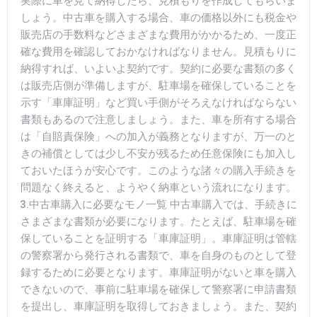
実際に車を見て納得したら、見積もりを作成してもらいま
しょう。中古車を購入する場合、車の価格以外にも税金や
販売店の手数料などさまざまな費用がかかるため、一度正
確な費用を確認しておかなければなりません。見積もりに
納得すれば、いよいよ契約です。契約に必要な書類の多く
は販売店側が準備しますが、駐車場を確保していることを
示す「車庫証明」など買い手側がそろえなければならない
書類もあるので注意しましょう。また、車を所有する場合
は「自賠責保険」への加入が義務となりますが、万一のと
きの補償としては少し不安が残るため任意保険にも加入し
ておいたほうが安心です。このような諸々の購入手続きを
問題なく終えると、ようやく納車という流れになります。
3.中古車購入に必要なモノ一覧 中古車購入では、手続きに
さまざまな書類が必要になります。たとえば、駐車場を確
保していることを証明する「車庫証明」。車庫証明は管轄
の警察署から発行される書類で、車を自身のものとして登
録するために必要となります。車庫証明がないと車を購入
できないので、事前に駐車場を確保して警察署に申請書類
を提出し、車庫証明を取得しておきましょう。また、契約