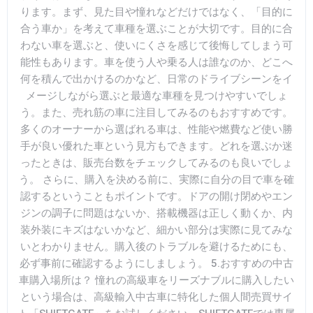
ります。まず、見た目や憧れなどだけではなく、「目的に
合う車か」を考えて車種を選ぶことが大切です。目的に合
わない車を選ぶと、使いにくさを感じて後悔してしまう可
能性もあります。車を使う人や乗る人は誰なのか、どこへ
何を積んで出かけるのかなど、日常のドライブシーンをイ
メージしながら選ぶと最適な車種を見つけやすいでしょ
う。また、売れ筋の車に注目してみるのもおすすめです。
多くのオーナーから選ばれる車は、性能や燃費など使い勝
手が良い優れた車という見方もできます。どれを選ぶか迷
ったときは、販売台数をチェックしてみるのも良いでしょ
う。 さらに、購入を決める前に、実際に自分の目で車を確
認するということもポイントです。ドアの開け閉めやエン
ジンの調子に問題はないか、搭載機器は正しく動くか、内
装外装にキズはないかなど、細かい部分は実際に見てみな
いとわかりません。購入後のトラブルを避けるためにも、
必ず事前に確認するようにしましょう。 5.おすすめの中古
車購入場所は？ 憧れの高級車をリーズナブルに購入したい
という場合は、高級輸入中古車に特化した個人間売買サイ